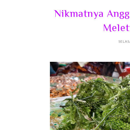
Nikmatnya Angg
Melet
SELAS