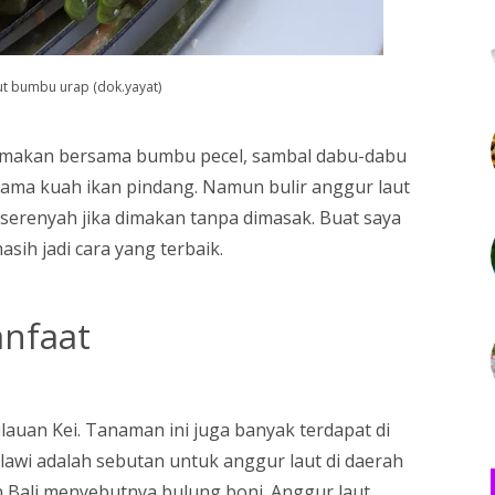
ut bumbu urap (dok.yayat)
dimakan bersama bumbu pecel, sambal dabu-dabu
rsama kuah ikan pindang. Namun bulir anggur laut
serenyah jika dimakan tanpa dimasak. Buat saya
ih jadi cara yang terbaik.
anfaat
lauan Kei. Tanaman ini juga banyak terdapat di
i lawi adalah sebutan untuk anggur laut di daerah
 Bali menyebutnya bulung boni. Anggur laut