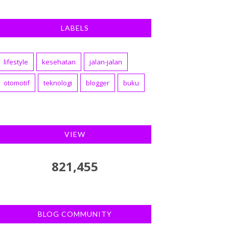
LABELS
lifestyle
kesehatan
jalan-jalan
otomotif
teknologi
blogger
buku
VIEW
821,455
BLOG COMMUNITY