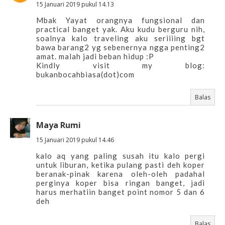
15 Januari 2019 pukul 14.13
Mbak Yayat orangnya fungsional dan
practical banget yak. Aku kudu berguru nih,
soalnya kalo traveling aku seriiiing bgt
bawa barang2 yg sebenernya ngga penting2
amat. malah jadi beban hidup :P
Kindly visit my blog:
bukanbocahbiasa(dot)com
Balas
Maya Rumi
15 Januari 2019 pukul 14.46
kalo aq yang paling susah itu kalo pergi
untuk liburan, ketika pulang pasti deh koper
beranak-pinak karena oleh-oleh padahal
perginya koper bisa ringan banget, jadi
harus merhatiin banget point nomor 5 dan 6
deh
Balas