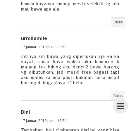
hmmm kayanya emang mesti selektif lg nih
mau bawa apa aja.
Balas
urmilamile
17 Januari 2019 pukul 09.53
intinya sih bawa yang diperlukan aja ya ka
yayat, sama kaya waktu aku kemaren k
malang tuk hiking aku bener2 bawa barang
yg dibutuhkan. jadi meski free bagasi tapi
aku males karena pasti bakalan lama ambil
barang di bagasinya :D hehe
Balas
Dini
17 Januari 2019 pukul 16.24
Tambahan, beli timbangan digital yang bisa