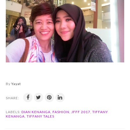
By
Yayat
SHARE:
LABELS:
DIAN KENANGA
,
FASHION
,
JFFF 2017
,
TIFFANY
KENANGA
,
TIFFANY TALES