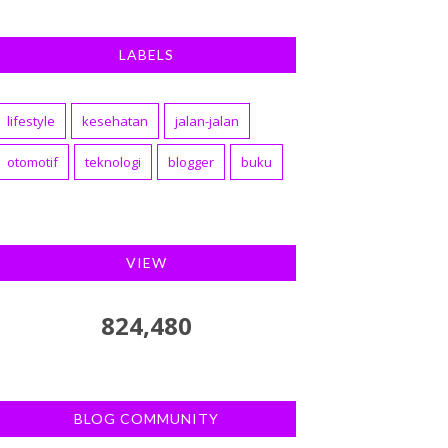
LABELS
lifestyle
kesehatan
jalan-jalan
otomotif
teknologi
blogger
buku
VIEW
824,480
BLOG COMMUNITY