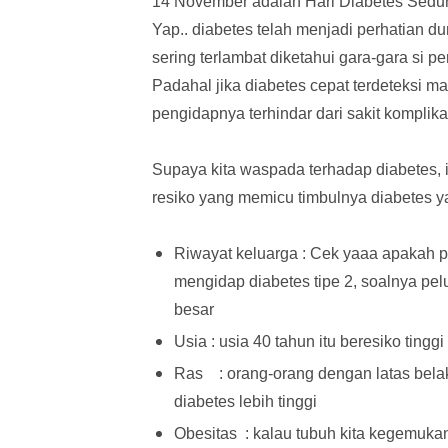
14 November adalah Hari Diabetes Sedun
Yap.. diabetes telah menjadi perhatian d
sering terlambat diketahui gara-gara si 
Padahal jika diabetes cepat terdeteksi 
pengidapnya terhindar dari sakit komplika
Supaya kita waspada terhadap diabetes, in
resiko yang memicu timbulnya diabetes ya
Riwayat keluarga : Cek yaaa apakah 
mengidap diabetes tipe 2, soalnya pel
besar
Usia : usia 40 tahun itu beresiko tinggi
Ras
: orang-orang dengan latas bela
diabetes lebih tinggi
Obesitas
: kalau tubuh kita kegemukan