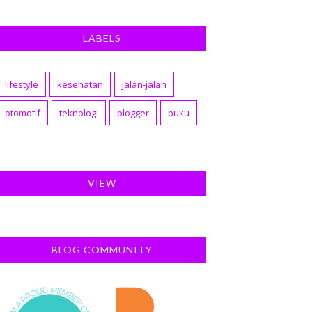
LABELS
lifestyle
kesehatan
jalan-jalan
otomotif
teknologi
blogger
buku
VIEW
BLOG COMMUNITY