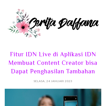
Fitur IDN Live di Aplikasi IDN
Membuat Content Creator bisa
Dapat Penghasilan Tambahan
SELASA, 24 JANUARI 2023