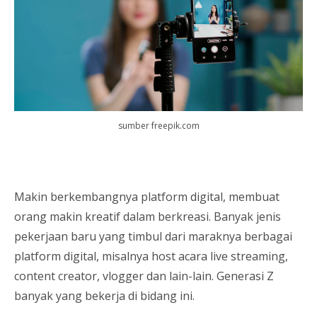
sumber freepik.com
Makin berkembangnya platform digital, membuat
orang makin kreatif dalam berkreasi. Banyak jenis
pekerjaan baru yang timbul dari maraknya berbagai
platform digital, misalnya host acara live streaming,
content creator, vlogger dan lain-lain. Generasi Z
banyak yang bekerja di bidang ini.