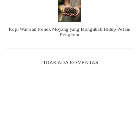
Kopi Warisan Nenek Moyang yang Mengubah Hidup Petani
Bengkulu
TIDAK ADA KOMENTAR