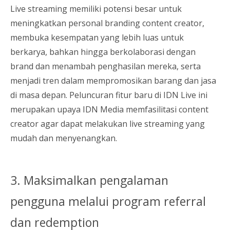
Live streaming memiliki potensi besar untuk
meningkatkan personal branding content creator,
membuka kesempatan yang lebih luas untuk
berkarya, bahkan hingga berkolaborasi dengan
brand dan menambah penghasilan mereka, serta
menjadi tren dalam mempromosikan barang dan jasa
di masa depan. Peluncuran fitur baru di IDN Live ini
merupakan upaya IDN Media memfasilitasi content
creator agar dapat melakukan live streaming yang
mudah dan menyenangkan.
3. Maksimalkan pengalaman
pengguna melalui program referral
dan redemption