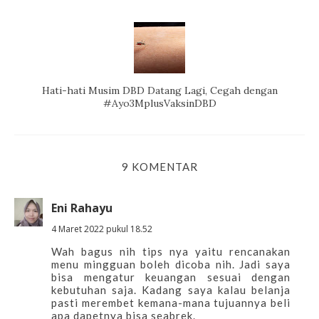
Hati-hati Musim DBD Datang Lagi, Cegah dengan
#Ayo3MplusVaksinDBD
9 KOMENTAR
Eni Rahayu
4 Maret 2022 pukul 18.52
Wah bagus nih tips nya yaitu rencanakan
menu mingguan boleh dicoba nih. Jadi saya
bisa mengatur keuangan sesuai dengan
kebutuhan saja. Kadang saya kalau belanja
pasti merembet kemana-mana tujuannya beli
apa dapetnya bisa seabrek.