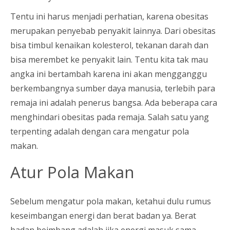
Tentu ini harus menjadi perhatian, karena obesitas
merupakan penyebab penyakit lainnya. Dari obesitas
bisa timbul kenaikan kolesterol, tekanan darah dan
bisa merembet ke penyakit lain. Tentu kita tak mau
angka ini bertambah karena ini akan mengganggu
berkembangnya sumber daya manusia, terlebih para
remaja ini adalah penerus bangsa. Ada beberapa cara
menghindari obesitas pada remaja. Salah satu yang
terpenting adalah dengan cara mengatur pola
makan.
Atur Pola Makan
Sebelum mengatur pola makan, ketahui dulu rumus
keseimbangan energi dan berat badan ya. Berat
badan beimbang adalah jika energi masuk sama