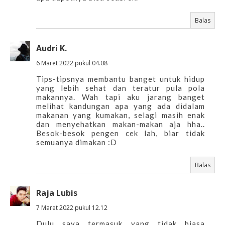
Balas
Audri K.
6 Maret 2022 pukul 04.08
Tips-tipsnya membantu banget untuk hidup
yang lebih sehat dan teratur pula pola
makannya. Wah tapi aku jarang banget
melihat kandungan apa yang ada didalam
makanan yang kumakan, selagi masih enak
dan menyehatkan makan-makan aja hha..
Besok-besok pengen cek lah, biar tidak
semuanya dimakan :D
Balas
Raja Lubis
7 Maret 2022 pukul 12.12
Dulu saya termasuk yang tidak biasa