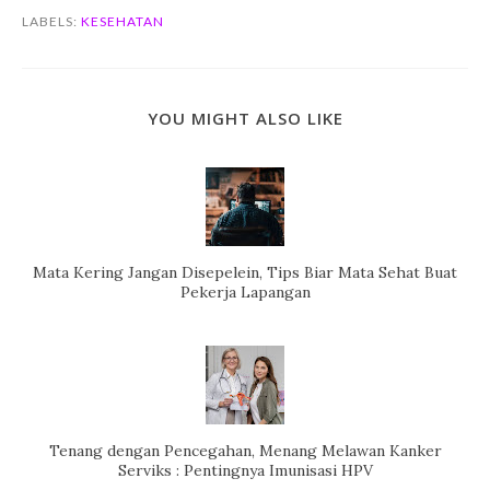
LABELS:
KESEHATAN
YOU MIGHT ALSO LIKE
Mata Kering Jangan Disepelein, Tips Biar Mata Sehat Buat
Pekerja Lapangan
Tenang dengan Pencegahan, Menang Melawan Kanker
Serviks : Pentingnya Imunisasi HPV