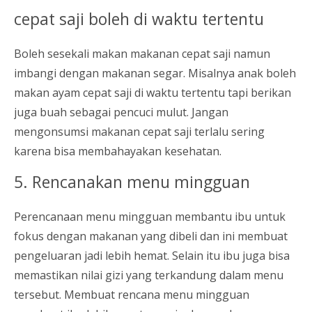
cepat saji boleh di waktu tertentu
Boleh sesekali makan makanan cepat saji namun
imbangi dengan makanan segar. Misalnya anak boleh
makan ayam cepat saji di waktu tertentu tapi berikan
juga buah sebagai pencuci mulut. Jangan
mengonsumsi makanan cepat saji terlalu sering
karena bisa membahayakan kesehatan.
5. Rencanakan menu mingguan
Perencanaan menu mingguan membantu ibu untuk
fokus dengan makanan yang dibeli dan ini membuat
pengeluaran jadi lebih hemat. Selain itu ibu juga bisa
memastikan nilai gizi yang terkandung dalam menu
tersebut. Membuat rencana menu mingguan