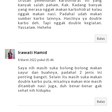
Urusan pemenuhan karbohidrat ini yang
banyak salah paham, Kak. Kadang banyak
yang merasa nggak makan karbohidrat kalau
nggak makan nasi. Padahal udah makan
sumber karbo lainnya. Hasilnya ya double
karbo deh. Tapi nggak double kegiatan.
Yassalam. Hehehe
Balas
Irawati Hamid
8 Maret 2022 pukul 05.46
Saya nih masih suka bolong-bolong makan
sayur dan buahnya, padahal 2 jenis ini
penting banget. Selain itu masih suka makan
double karbo pula, misalnya makan mie masih
ditambah nasi juga, duh benar-benar gak
sehat nih hidupku
Balas