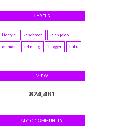
LABELS
lifestyle
kesehatan
jalan-jalan
otomotif
teknologi
blogger
buku
VIEW
824,481
BLOG COMMUNITY