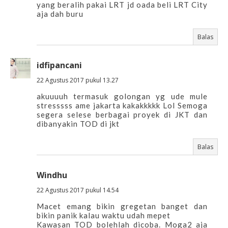
yang beralih pakai LRT jd oada beli LRT City
aja dah buru
Balas
idfipancani
22 Agustus 2017 pukul 13.27
akuuuuh termasuk golongan yg ude mule
stresssss ame jakarta kakakkkkk Lol Semoga
segera selese berbagai proyek di JKT dan
dibanyakin TOD di jkt
Balas
Windhu
22 Agustus 2017 pukul 14.54
Macet emang bikin gregetan banget dan
bikin panik kalau waktu udah mepet
Kawasan TOD bolehlah dicoba. Moga2 aja