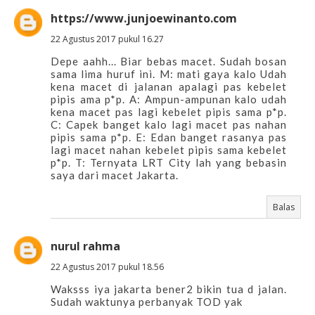
https://www.junjoewinanto.com
22 Agustus 2017 pukul 16.27
Depe aahh... Biar bebas macet. Sudah bosan
sama lima huruf ini. M: mati gaya kalo Udah
kena macet di jalanan apalagi pas kebelet
pipis ama p*p. A: Ampun-ampunan kalo udah
kena macet pas lagi kebelet pipis sama p*p.
C: Capek banget kalo lagi macet pas nahan
pipis sama p*p. E: Edan banget rasanya pas
lagi macet nahan kebelet pipis sama kebelet
p*p. T: Ternyata LRT City lah yang bebasin
saya dari macet Jakarta.
Balas
nurul rahma
22 Agustus 2017 pukul 18.56
Waksss iya jakarta bener2 bikin tua d jalan.
Sudah waktunya perbanyak TOD yak