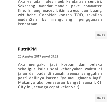
Aku ya uda males naek kendaraan sendiri.
Sekarang mondar-mandir pake commuter
line. Emang macet bikin stress dan buang
wkt hehe. Cocoklah konsep TOD, sekalian
mudah2an bs mengurangi penggunaan
kendaraan
Balas
PutriKPM
25 Agustus 2017 pukul 09.23
Aku mengaku jadi korban dan pelaku
sekaligus kalau soal kebanyakan waktu di
jalan daripada di rumah. Semua sanggahan
pasti dalilnya karena "ya mau gimana lagi".
Makanya aku penasaran banget sama LRT
City ini, semoga cepat kelar ya :)
Balas