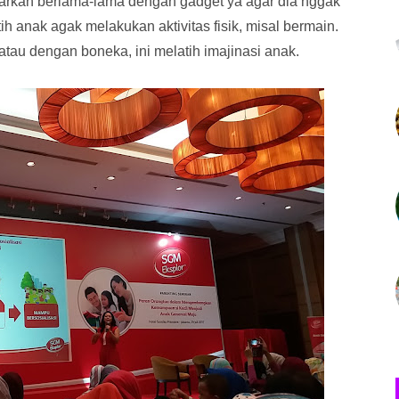
arkan berlama-lama dengan gadget ya agar dia nggak
h anak agak melakukan aktivitas fisik, misal bermain.
tau dengan boneka, ini melatih imajinasi anak.