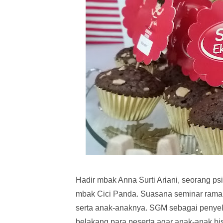
Hadir mbak Anna Surti Ariani, seorang ps
mbak Cici Panda. Suasana seminar ramai
serta anak-anaknya. SGM sebagai penye
belakang para peserta agar anak-anak b