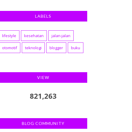
LABELS
lifestyle
kesehatan
jalan-jalan
otomotif
teknologi
blogger
buku
VIEW
821,263
BLOG COMMUNITY