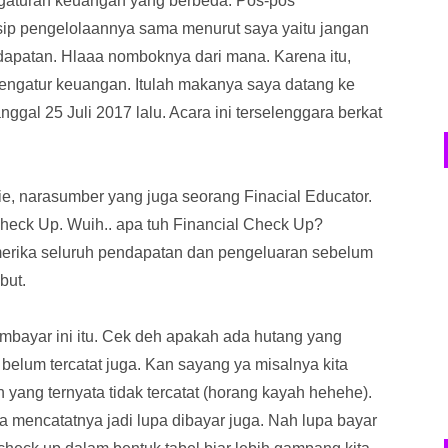
gaturan keuangan yang berbeda. Pos-pos
nsip pengelolaannya sama menurut saya yaitu jangan
dapatan. Hlaaa nomboknya dari mana. Karena itu,
mengatur keuangan. Itulah makanya saya datang ke
nggal 25 Juli 2017 lalu. Acara ini terselenggara berkat
ie, narasumber yang juga seorang Finacial Educator.
heck Up. Wuih.. apa tuh Financial Check Up?
erika seluruh pendapatan dan pengeluaran sebelum
but.
membayar ini itu. Cek deh apakah ada hutang yang
belum tercatat juga. Kan sayang ya misalnya kita
 yang ternyata tidak tercatat (horang kayah hehehe).
pa mencatatnya jadi lupa dibayar juga. Nah lupa bayar