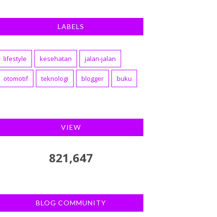
LABELS
lifestyle
kesehatan
jalan-jalan
otomotif
teknologi
blogger
buku
VIEW
821,647
BLOG COMMUNITY