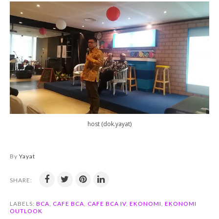
host (dok.yayat)
By
Yayat
SHARE:
LABELS:
BCA
,
CAFE BCA
,
CAFE BCA IV
,
EKONOMI
,
EKONOMI
OUTLOOK