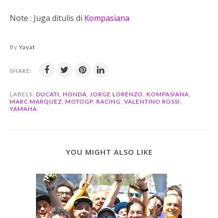
Note : Juga ditulis di
Kompasiana
By
Yayat
SHARE:
LABELS:
DUCATI
,
HONDA
,
JORGE LORENZO
,
KOMPASIANA
,
MARC MARQUEZ
,
MOTOGP
,
RACING
,
VALENTINO ROSSI
,
YAMAHA
YOU MIGHT ALSO LIKE